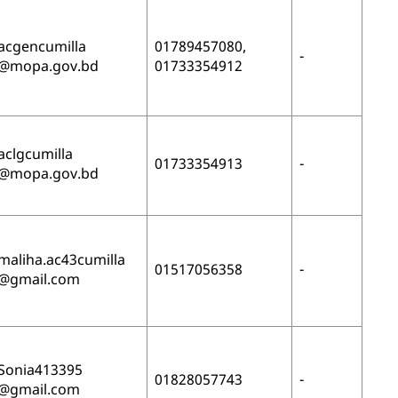
acgencumilla
01789457080,
-
@mopa.gov.bd
01733354912
aclgcumilla
01733354913
-
@mopa.gov.bd
maliha.ac43cumilla
01517056358
-
@gmail.com
Sonia413395
01828057743
-
@gmail.com