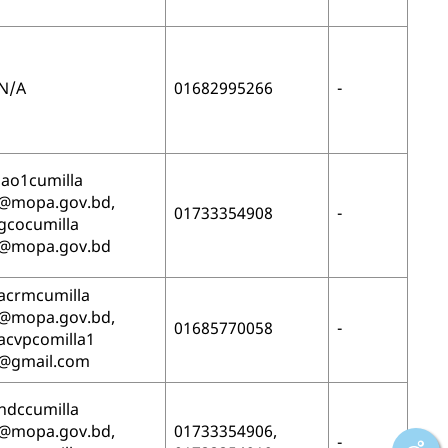
N/A
01682995266
-
lao1cumilla
@mopa.gov.bd,
01733354908
-
gcocumilla
@mopa.gov.bd
acrmcumilla
@mopa.gov.bd,
01685770058
-
acvpcomilla1
@gmail.com
ndccumilla
@mopa.gov.bd,
01733354906,
-