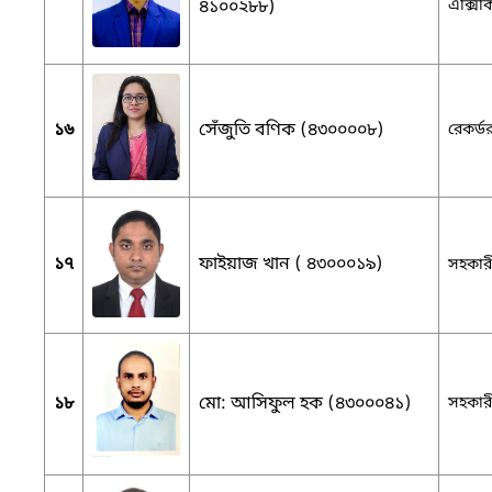
৪১০০২৮৮)
এক্সিকি
১৬
সেঁজুতি বণিক (৪৩০০০০৮)
রেকর্ড
১৭
ফাইয়াজ খান ( ৪৩০০০১৯)
সহকারী
১৮
মো: আসিফুল হক (৪৩০০০৪১)
সহকারী