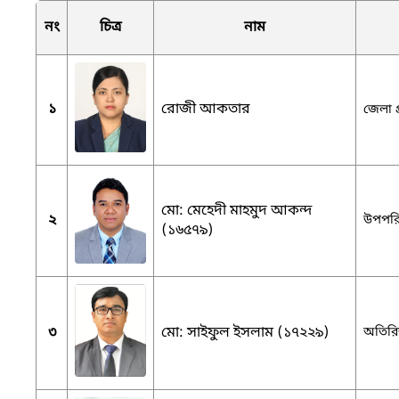
নং
চিত্র
নাম
১
রোজী আকতার
জেলা প
মো: মেহেদী মাহমুদ আকন্দ
২
উপপরিচ
(১৬৫৭৯)
৩
মো: সাইফুল ইসলাম (১৭২২৯)
অতিরিক