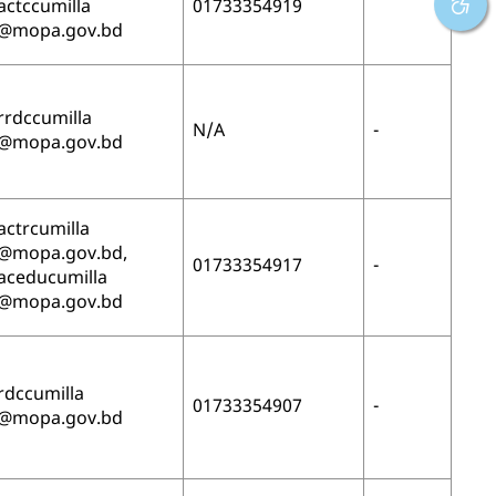
actccumilla
01733354919
@mopa.gov.bd
rrdccumilla
N/A
-
@mopa.gov.bd
actrcumilla
@mopa.gov.bd,
01733354917
-
aceducumilla
@mopa.gov.bd
rdccumilla
01733354907
-
@mopa.gov.bd