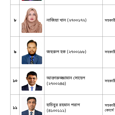
৮
নাজিয়া খান (২৭০০১৭২)
সহকারী
৯
জহুরুল হক (২৭০০১৮৮)
সহকারী
আক্তারুজ্জামান সোহেল
১০
সহকারী
(২৭০০২৪৫)
হাচিবুর রহমান পরাগ
সহকারী
১১
(৪১০০১১১)
কোর্সে