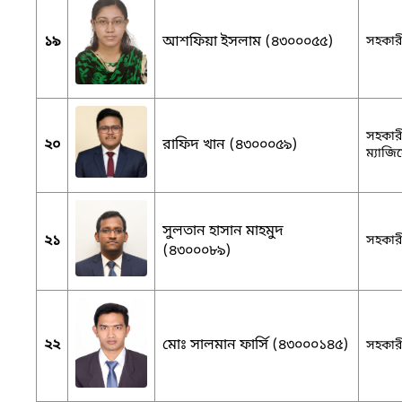
১৯
আশফিয়া ইসলাম (৪৩০০০৫৫)
সহকারী
সহকারী
২০
রাফিদ খান (৪৩০০০৫৯)
ম্যাজিস্
সুলতান হাসান মাহমুদ
২১
সহকারী
(৪৩০০০৮৯)
২২
মোঃ সালমান ফার্সি (৪৩০০০১৪৫)
সহকারী