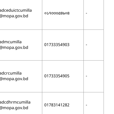
adceduictcumilla
০১৭৩৩৩৫৪৯০৪
-
@mopa.gov.bd
admcumilla
01733354903
-
@mopa.gov.bd
adcrcumilla
01733354905
-
@mopa.gov.bd
adcdhrmcumilla
01783141282
-
@mopa.gov.bd