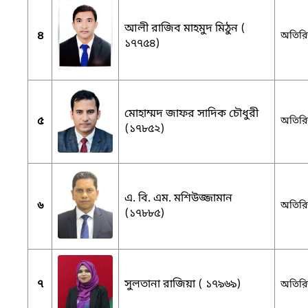
আলী রাজিব মাহমুদ মিঠুন (
৪
অতিরিক
১৭৭৫৪)
মোহাম্মদ জাফর সাদিক চৌধুরী
৫
অতিরিক্
(১৭৮৫২)
এ. বি. এম. মশিউজ্জামান
৬
অতিরিক
(১৭৮৮৫)
৭
সুলতানা রাজিয়া ( ১৭৯৬৯)
অতিরিক