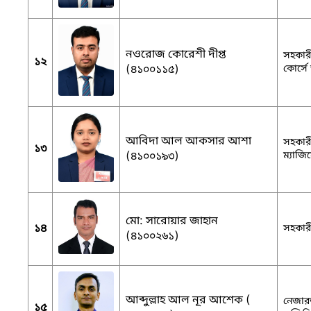
নওরোজ কোরেশী দীপ্ত
সহকারী
১২
(৪১০০১১৫)
কোর্সে
আবিদা আল আকসার আশা
সহকারী
১৩
(৪১০০১৯৩)
ম্যাজিস্
মো: সারোয়ার জাহান
১৪
সহকারী
(৪১০০২৬১)
আব্দুল্লাহ আল নূর আশেক (
নেজারত
১৫