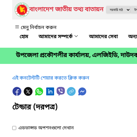
বাংলাদেশ জাতীয় তথ্য বাতায়ন
মেনু নির্বাচন করুন
আমাদের সম্পর্কে
আমাদের সেবা
অন্য
উপজেলা প্রকৌশলীর কার্যালয়, এলজিইডি, দাউদকান
এই কনটেন্টটি শেয়ার করতে ক্লিক করুন
টেন্ডার (দরপত্র)
এডভান্সড অপশনগুলো দেখান