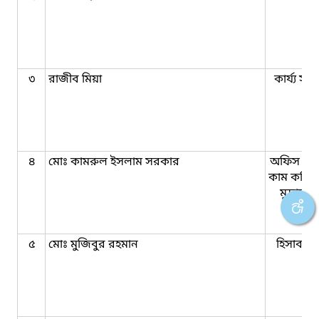
৩
রাজীব মিয়া
কার্য্য সহ
৪
মোঃ কামরুল ইসলাম সরকার
অফিস সহ
কাম কম্পি
মুদ্রাক্ষ
৫
মোঃ মুজিবুর রহমান
হিসাব রক