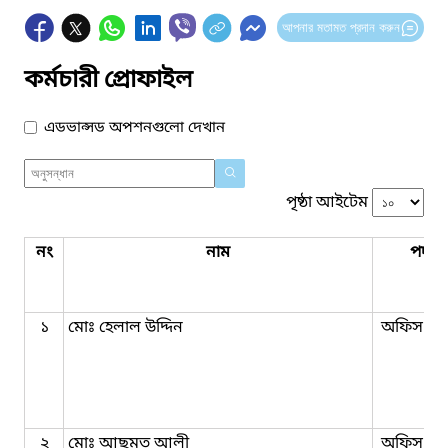
আপনার মতামত প্রদান করুন
কর্মচারী প্রোফাইল
এডভান্সড অপশনগুলো দেখান
পৃষ্ঠা আইটেম
নং
নাম
পদবি
১
মোঃ হেলাল উদ্দিন
অফিস সহ
২
মোঃ আছমত আলী
অফিস সহ