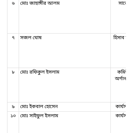
৬
মোঃ জাহাঙ্গীর আলম
সার্ভেয়
৭
সজল ঘোষ
হিসাব সহ
৮
মোঃ রফিকুল ইসলাম
কমিউনি
অর্গানাই
৯
মোঃ ইকবাল হোসেন
কার্যসহক
১০
মোঃ সাইফুল ইসলাম
কার্যসহক